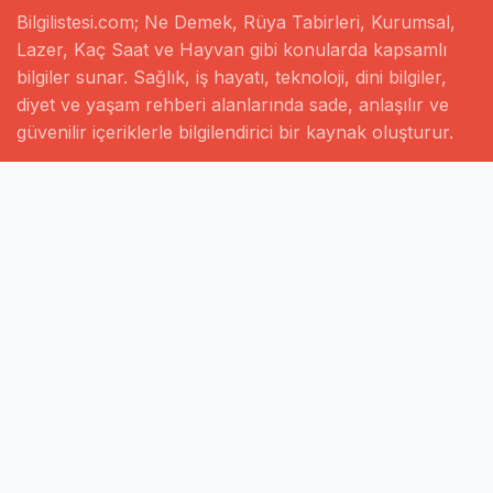
Bilgilistesi.com; Ne Demek, Rüya Tabirleri, Kurumsal,
Lazer, Kaç Saat ve Hayvan gibi konularda kapsamlı
bilgiler sunar. Sağlık, iş hayatı, teknoloji, dini bilgiler,
diyet ve yaşam rehberi alanlarında sade, anlaşılır ve
güvenilir içeriklerle bilgilendirici bir kaynak oluşturur.
Hızlı Linkler
Ana Sayfa
Hakkımızda
İletişim
Gizlilik Politikası
Sayfalar