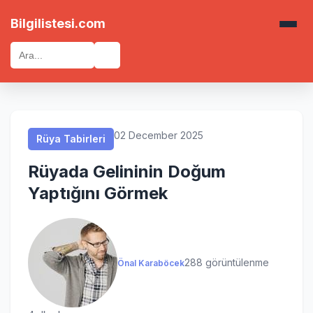
Rüya Tabirleri
Rüya Tabirleri
Rüya Tabirleri
Rüya Tabirleri
Bilgilistesi.com
🔍
02 December 2025
Rüya Tabirleri
Rüyada Gelininin Doğum
Yaptığını Görmek
288 görüntülenme
Önal Karaböcek