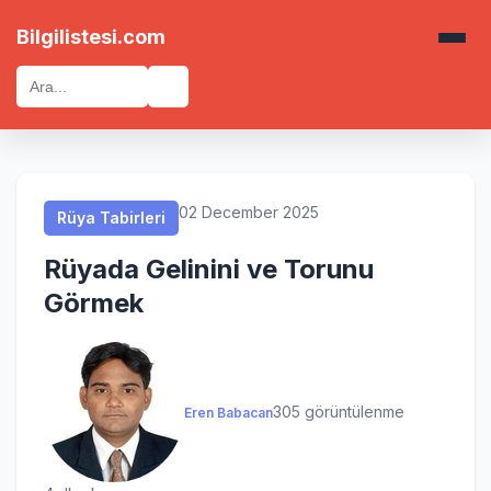
Rüya Tabirleri
Rüya Tabirleri
Rüya Tabirleri
Rüya Tabirleri
Bilgilistesi.com
🔍
02 December 2025
Rüya Tabirleri
Rüyada Gelinini ve Torunu
Görmek
305 görüntülenme
Eren Babacan