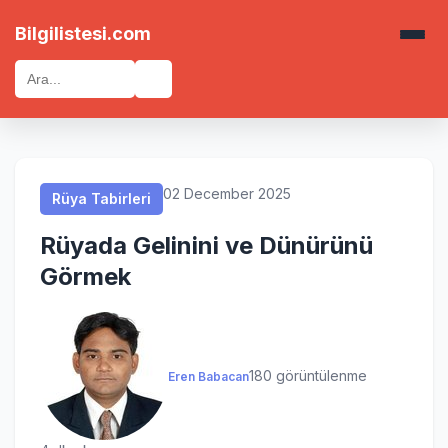
Rüya Tabirleri
Rüya Tabirleri
Rüya Tabirleri
Rüya Tabirleri
Bilgilistesi.com
🔍
02 December 2025
Rüya Tabirleri
Rüyada Gelinini ve Dünürünü
Görmek
180 görüntülenme
Eren Babacan