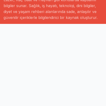
bilgiler sunar. Sağlık, iş hayatı, teknoloji, dini bilgiler,
diyet ve yaşam rehberi alanlarında sade, anlaşılır ve
güvenilir içeriklerle bilgilendirici bir kaynak oluşturur.
Hızlı Linkler
Ana Sayfa
Hakkımızda
İletişim
Gizlilik Politikası
Sayfalar
Kategoriler