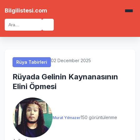
Rüya Tabirleri
Rüya Tabirleri
Rüya Tabirleri
Rüya Tabirleri
Bilgilistesi.com
🔍
02 December 2025
Rüya Tabirleri
Rüyada Gelinin Kaynanasının
Elini Öpmesi
150 görüntülenme
Murat Yılmazer